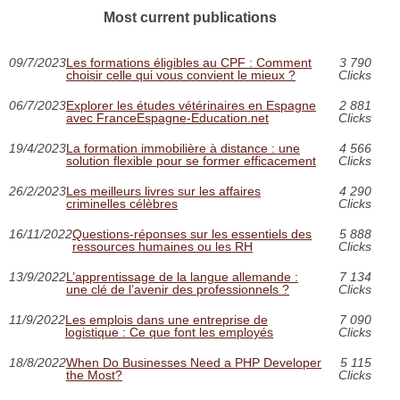
Most current publications
09/7/2023
Les formations éligibles au CPF : Comment
3 790
choisir celle qui vous convient le mieux ?
Clicks
06/7/2023
Explorer les études vétérinaires en Espagne
2 881
avec FranceEspagne-Education.net
Clicks
19/4/2023
La formation immobilière à distance : une
4 566
solution flexible pour se former efficacement
Clicks
26/2/2023
Les meilleurs livres sur les affaires
4 290
criminelles célèbres
Clicks
16/11/2022
Questions-réponses sur les essentiels des
5 888
ressources humaines ou les RH
Clicks
13/9/2022
L’apprentissage de la langue allemande :
7 134
une clé de l’avenir des professionnels ?
Clicks
11/9/2022
Les emplois dans une entreprise de
7 090
logistique : Ce que font les employés
Clicks
18/8/2022
When Do Businesses Need a PHP Developer
5 115
the Most?
Clicks